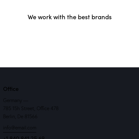
We work with the best brands
Office
Germany —
785 15h Street, Office 478
Berlin, De 81566
info@email.com
+1 840 841 25 69