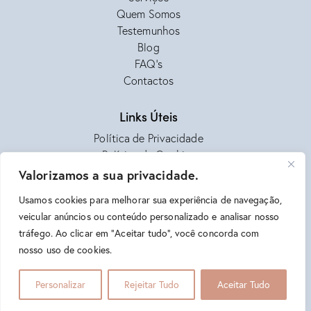
Quem Somos
Testemunhos
Blog
FAQ's
Contactos
Links Úteis
Política de Privacidade
Política de Cookies
Termos e Condições
Valorizamos a sua privacidade.
Livro de Reclamações
Usamos cookies para melhorar sua experiência de navegação,
Centro de Arbitragem e RAL
veicular anúncios ou conteúdo personalizado e analisar nosso
tráfego. Ao clicar em "Aceitar tudo", você concorda com
nosso uso de cookies.
CUIDA & APOIA © 2026. Todos os direitos reservados.
Podemos ajudar?
Personalizar
Rejeitar Tudo
Aceitar Tudo
Easy Colour
by
Colour Invasion