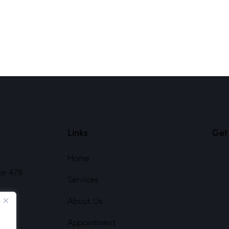
Links
Get 
Home
ce 478
Services
About Us
Appointment