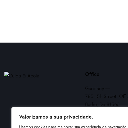
Office
Germany —
785 15h Street, Offi
Berlin, De 81566
Valorizamos a sua privacidade.
info@email.com
Usamos cookies para melhorar sua experiência de navegação,