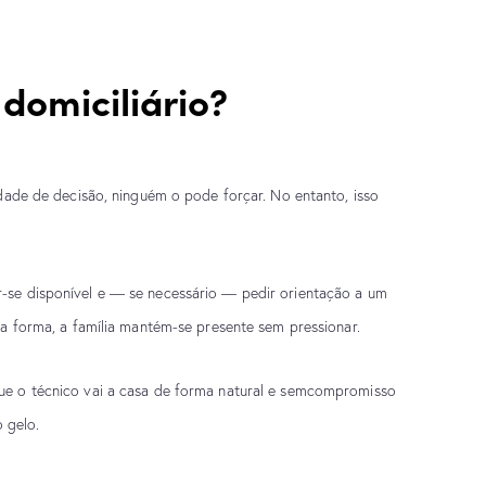
 domiciliário?
cidade de decisão, ninguém o pode forçar. No entanto,
isso
r-se disponível e — se necessário — pedir orientação
a um
sta forma, a família mantém-se presente sem
pressionar.
ue o técnico vai a casa de forma natural e sem
compromisso
 gelo.