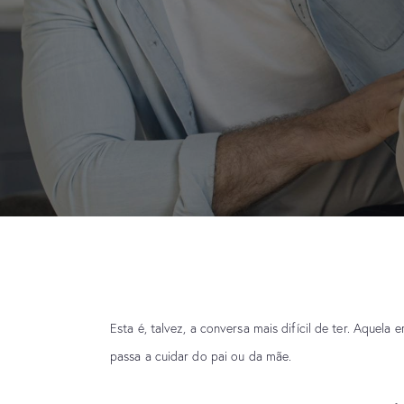
Esta é, talvez, a conversa mais difícil de ter. Aquel
passa a cuidar do pai ou da mãe.