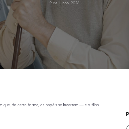
9 de Junho, 2026
a em que, de certa forma, os papéis se invertem — e o
filho
P