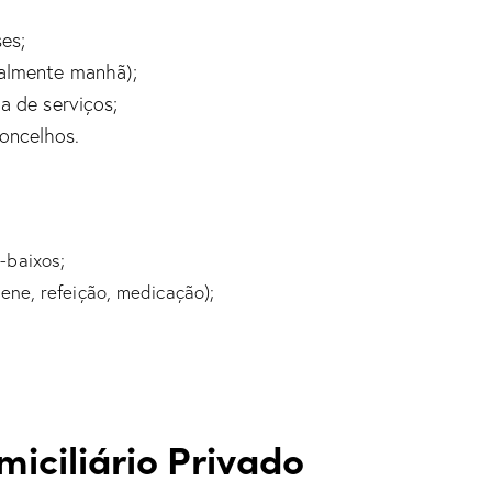
es;
malmente manhã);
a de serviços;
oncelhos.
-baixos;
ene, refeição, medicação);
iciliário Privado