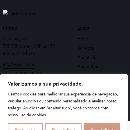
Office
Links
Germany —
Home
785 15h Street, Office 478
Services
Berlin, De 81566
About Us
info@email.com
Appointment
+1 840 841 25 69
Contacts
Valorizamos a sua privacidade.
Get in Touch
Usamos cookies para melhorar sua experiência de navegação,
veicular anúncios ou conteúdo personalizado e analisar nosso
tráfego. Ao clicar em "Aceitar tudo", você concorda com
AncoraThemes
© 2026. All Rights Reserved.
nosso uso de cookies.
Podemos ajudar?
Personalizar
Rejeitar Tudo
Aceitar Tudo