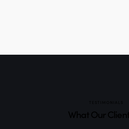
TESTIMONIALS
What Our Clien