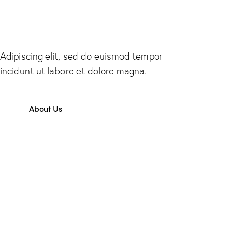
What Our Clients
Say About Us
Adipiscing elit, sed do euismod tempor
incidunt ut labore et dolore magna.
About Us