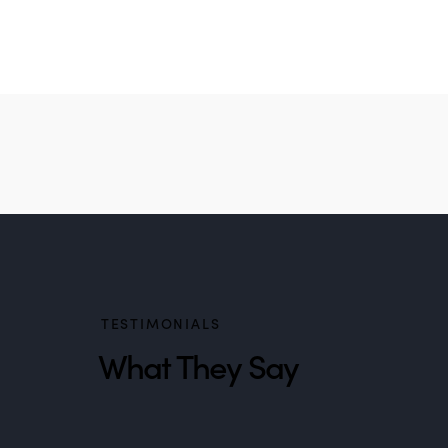
TESTIMONIALS
What They Say