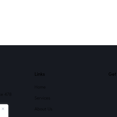
Links
Get 
Home
ce 478
Services
About Us