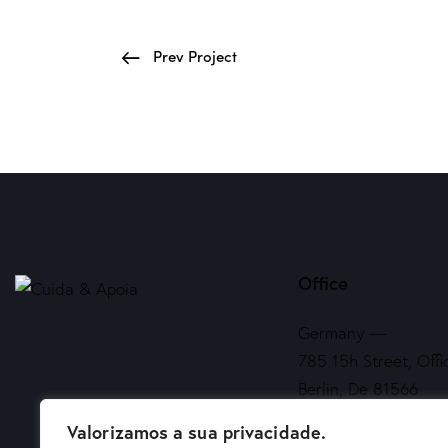
Prev Project
Office
Germany —
785 15h Street, Offi
Berlin, De 81566
Valorizamos a sua privacidade.
info@email.com