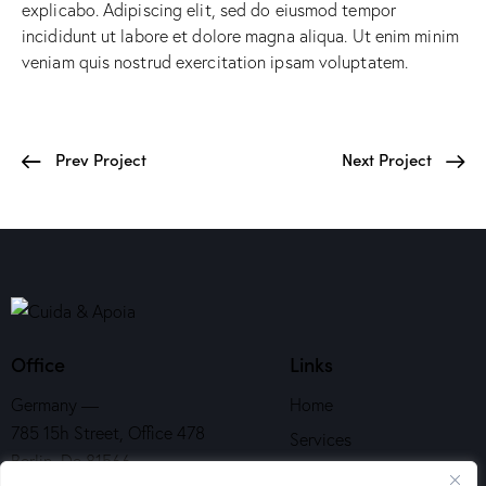
explicabo. Adipiscing elit, sed do eiusmod tempor
incididunt ut labore et dolore magna aliqua. Ut enim minim
veniam quis nostrud exercitation ipsam voluptatem.
Prev Project
Next Project
Office
Links
Germany —
Home
785 15h Street, Office 478
Services
Berlin, De 81566
About Us