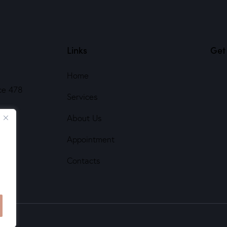
Links
Get 
Home
ce 478
Services
About Us
Appointment
Contacts