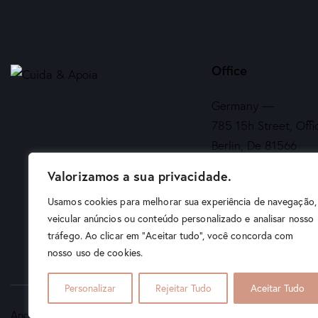
Office
Germany —
785 15h Street, Offi
Berlin, De 81566
Valorizamos a sua privacidade.
info@email.com
Usamos cookies para melhorar sua experiência de navegação,
veicular anúncios ou conteúdo personalizado e analisar nosso
+1 840 841 25 69
tráfego. Ao clicar em "Aceitar tudo", você concorda com
nosso uso de cookies.
Personalizar
Rejeitar Tudo
Aceitar Tudo
AncoraThemes
© 2026. All Rights Reserved.