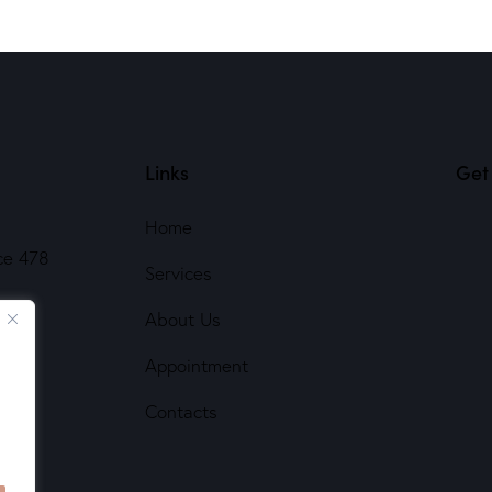
Links
Get 
Home
ce 478
Services
About Us
Appointment
Contacts