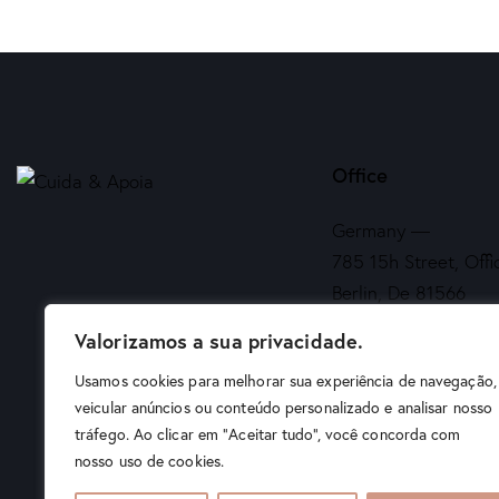
Office
Germany —
785 15h Street, Offi
Berlin, De 81566
Valorizamos a sua privacidade.
info@email.com
Usamos cookies para melhorar sua experiência de navegação,
veicular anúncios ou conteúdo personalizado e analisar nosso
+1 840 841 25 69
tráfego. Ao clicar em "Aceitar tudo", você concorda com
nosso uso de cookies.