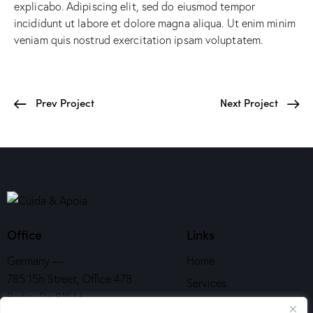
explicabo. Adipiscing elit, sed do eiusmod tempor
incididunt ut labore et dolore magna aliqua. Ut enim minim
veniam quis nostrud exercitation ipsam voluptatem.
Prev Project
Next Project
Office
Links
Germany —
Home
785 15h Street, Office 478
Services
Berlin, De 81566
About Us