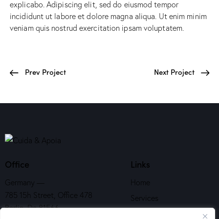
explicabo. Adipiscing elit, sed do eiusmod tempor
incididunt ut labore et dolore magna aliqua. Ut enim minim
veniam quis nostrud exercitation ipsam voluptatem.
Prev Project
Next Project
Office
Links
Germany —
Home
785 15h Street, Office 478
Services
Berlin, De 81566
About Us